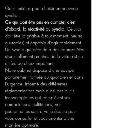
Quels critères pour choisir un nouveau 
syndic :
Ce qui doit être pris en compte, c’est 
d’abord, la réactivité du syndic
. Celui-ci 
doit être joignable à tout moment (heures 
ouvrables) et capable d’agir rapidement. 
Un syndic qui gère déjà des copropriétés 
structurellement proches de la vôtre est un 
critère de choix important.
Notre cabinet dispose d’une équipe 
parfaitement formée au quotidien et dans 
l’urgence. Informé des différentes 
réglementations mais aussi des outils 
technologiques qui complètent ses 
compétences multitâches, nos 
gestionnaires sont à votre écoute pour 
vous conseiller et vous orienter d’une 
manière optimale.