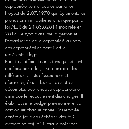
copropriété sont encadrés par la loi 
Hoguet du 2.07.1970 qui règlemente les 
professions immobilières ainsi que par la 
loi ALUR du 24.03.02014 modifiée en 
2017. Le syndic assume la gestion et 
l’organisation de la copropriété au nom 
des copropriétaires dont il est le 
représentant légal.
Parmi les différentes missions qui lui sont 
confiées par la loi, il va contracter les 
différents contrats d’assurances et 
d’entretien, établir les comptes et les 
décomptes pour chaque copropriétaire 
ainsi que le recouvrement des charges. Il 
établit aussi le budget prévisionnel et va 
convoquer chaque année, l’assemblée 
générale (et le cas échéant, des AG 
extraordinaires)  où il fera le point des 