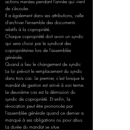
actions menées pendant l’année qui vient 
de s’écouler.
Il a également dans ses attributions, celle 
d’archiver l’ensemble des documents 
relatifs à la copropriété.
Chaque copropriété doit avoir un syndic 
qui sera choisi par le syndicat des 
copropriétaires lors de l’assemblée 
générale. 
Quand a lieu le changement de syndic
La loi prévoit le remplacement du syndic 
dans trois cas. Le premier, c’est lorsque le 
mandat de gestion est arrivé à son terme. 
Le deuxième cas est la démission du 
syndic de copropriété. Et enfin, la 
révocation peut être prononcée par 
l’assemblée générale quand ce dernier a 
manqué à ses obligations ou pour abus.
La durée du mandat se situe 