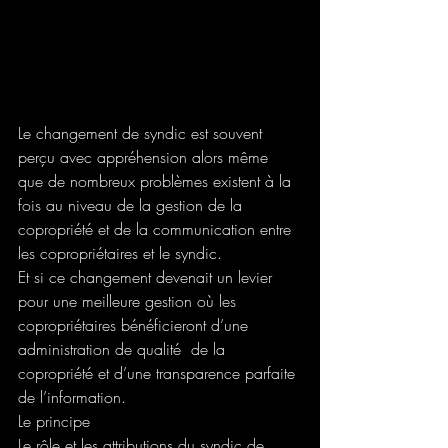
Le changement de syndic est souvent 
perçu avec appréhension alors même 
que de nombreux problèmes existent à la 
fois au niveau de la gestion de la 
copropriété et de la communication entre 
les copropriétaires et le syndic.
Et si ce changement devenait un levier 
pour une meilleure gestion où les 
copropriétaires bénéficieront d’une 
administration de qualité  de la 
copropriété et d’une transparence parfaite 
de l’information. 
Le principe
Le rôle et les attributions du syndic de 