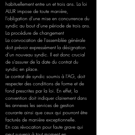
habituellement entre un et trois ans. La loi 
ALUR impose de toute manière, 
l’obligation d’une mise en concurrence du 
syndic au bout d’une période de trois ans.
La procédure de changement
La convocation de l’assemblée générale 
doit prévoir expressément la désignation 
d’un nouveau syndic. Il est donc crucial 
de s’assurer de la date du contrat du 
syndic en place. 
Le contrat de syndic soumis à l’AG, doit 
respecter des conditions de forme et de 
fond prescrites par la loi. En effet, la 
convention doit indiquer clairement dans 
les annexes les services de gestion 
courante ainsi que ceux qui pourront être 
facturés de manière exceptionnelle.
En cas révocation pour faute grave qui 
peut survenir à tout moment en 