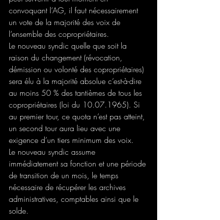
convoquant l’AG, il faut nécessairement 
un vote de la majorité des voix de 
l’ensemble des copropriétaires.  
Le nouveau syndic quelle que soit la 
raison du changement (révocation, 
démission ou volonté des copropriétaires) 
sera élu à la majorité absolue c’est-à-dire 
au moins 50 % des tantièmes de tous les 
copropriétaires (loi du 10.07.1965). Si 
au premier tour, ce quota n’est pas atteint, 
un second tour aura lieu avec une 
exigence d’un tiers minimum des voix.
Le nouveau syndic assume 
immédiatement sa fonction et une période 
de transition de un mois, le temps 
nécessaire de récupérer les archives  
administratives, comptables ainsi que le 
solde.