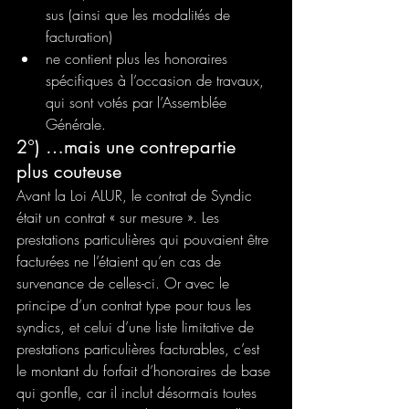
sus (ainsi que les modalités de 
facturation)
ne contient plus les honoraires 
spécifiques à l’occasion de travaux, 
qui sont votés par l’Assemblée 
Générale.
2°) …mais une contrepartie 
plus couteuse
Avant la Loi ALUR, le contrat de Syndic 
était un contrat « sur mesure ». Les 
prestations particulières qui pouvaient être 
facturées ne l’étaient qu’en cas de 
survenance de celles-ci. Or avec le 
principe d’un contrat type pour tous les 
syndics, et celui d’une liste limitative de 
prestations particulières facturables, c’est 
le montant du forfait d’honoraires de base 
qui gonfle, car il inclut désormais toutes 