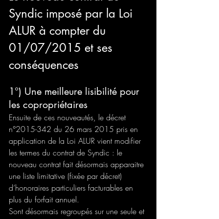
Syndic imposé par la Loi 
ALUR à compter du 
01/07/2015 et ses 
conséquences
1°) Une meilleure lisibilité pour 
les copropriétaires
Ensuite de ces nouveautés, le décret 
n°2015-342 du 26 mars 2015 pris en 
application de la Loi ALUR vient modifier 
les termes du contrat de Syndic : le 
nouveau contrat fait désormais apparaitre 
une liste limitative (fixée par décret) 
d’honoraires particuliers facturables en 
plus du forfait annuel.
Sont désormais regroupés sur une seule et 