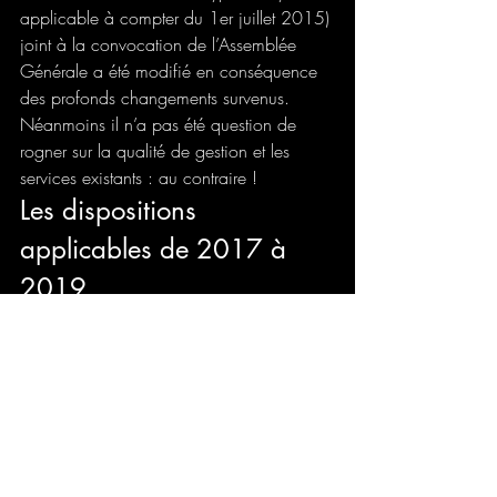
applicable à compter du 1er juillet 2015) 
joint à la convocation de l’Assemblée 
Générale a été modifié en conséquence 
des profonds changements survenus.
Néanmoins il n’a pas été question de 
rogner sur la qualité de gestion et les 
services existants : au contraire !
Les dispositions 
applicables de 2017 à 
2019
Le montant du forfait annuel des 
honoraires du Syndic indiqué dans le 
nouveau contrat de Syndic tient compte 
désormais de la réalisation de prestations 
de gestion dont le cadre réglementaire ou 
législatif vient de paraitre, notamment :
Mise à jour du registre 