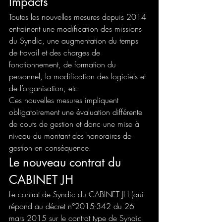
Impacts
Toutes les nouvelles mesures depuis 2014 
entrainent une modification des missions 
du Syndic, une augmentation du temps 
de travail et des charges de 
fonctionnement, de formation du 
personnel, la modification des logiciels et 
de l’organisation, etc.
Ces nouvelles mesures impliquent 
obligatoirement une évaluation différente 
de couts de gestion et donc une mise à 
niveau du montant des honoraires de 
gestion en conséquence.
Le nouveau contrat du 
CABINET JH
Le contrat de Syndic du CABINET JH (qui 
répond au décret n°2015-342 du 26 
mars 2015 sur le contrat type de Syndic 