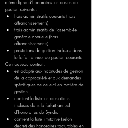
même ligne d’honoraires les postes de 
gestion suivants :
frais administratifs courants (hors 
affranchissements)
frais administratifs de l’assemblée 
générale annuelle (hors 
affranchissements)
prestations de gestion incluses dans 
le forfait annuel de gestion courante
Ce nouveau contrat :
est adapté aux habitudes de gestion 
de la copropriété et aux demandes 
spécifiques de celle-ci en matière de 
gestion
contient la liste les prestations 
incluses dans le forfait annuel 
d’honoraires du Syndic
contient la liste limitative (selon 
décret) des honoraires facturables en 