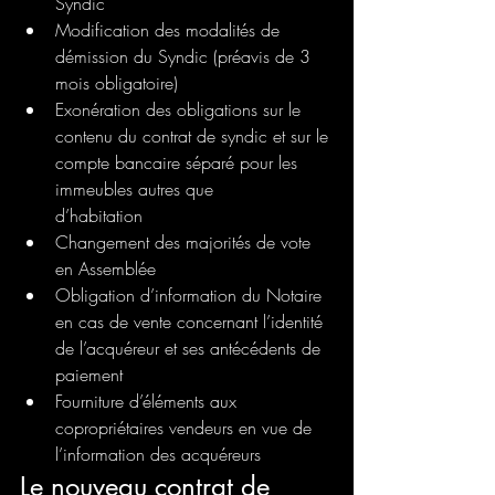
Syndic
Modification des modalités de 
démission du Syndic (préavis de 3 
mois obligatoire)
Exonération des obligations sur le 
contenu du contrat de syndic et sur le 
compte bancaire séparé pour les 
immeubles autres que
d’habitation
Changement des majorités de vote 
en Assemblée
Obligation d’information du Notaire 
en cas de vente concernant l’identité 
de l’acquéreur et ses antécédents de 
paiement
Fourniture d’éléments aux 
copropriétaires vendeurs en vue de 
l’information des acquéreurs
Le nouveau contrat de 