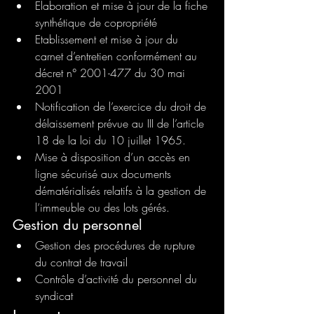
Elaboration et mise à jour de la fiche 
synthétique de copropriété
Etablissement et mise à jour du 
carnet d’entretien conformément au 
décret n° 2001-477 du 30 mai 
2001
Notification de l’exercice du droit de 
délaissement prévue au III de l’article 
18 de la loi du 10 juillet 1965.
Mise à disposition d’un accès en 
ligne sécurisé aux documents 
dématérialisés relatifs à la gestion de 
l’immeuble ou des lots gérés.
Gestion du personnel
Gestion des procédures de rupture 
du contrat de travail
Contrôle d’activité du personnel du 
syndicat