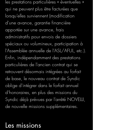
les prestations particulières « éventuelles » 
qui ne peuvent plus être facturées que 
lorsqu’elles surviennent (modification 
d’une avance, garantie financière 
apportée sur une avance, frais 
administratifs pour envois de dossiers 
spéciaux ou volumineux, participation à 
l’Assemblée annuelle de l’ASL/AFUL, etc.). 
Enfin, indépendamment des prestations 
particulières de l’ancien contrat qui se 
retrouvent désormais intégrées au forfait 
de base, le nouveau contrat de Syndic 
oblige d’intégrer dans le forfait annuel 
d’honoraires, en plus des missions du 
Syndic déjà prévues par l’arrêté NOVELLI, 
de nouvelle missions supplémentaires.
Les missions 