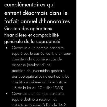
complémentaires qui 
entrent désormais dans le 
forfait annuel d’honoraires
Gestion des opérations 
financières et comptabilité 
générale de la copropriété
Ouverture d’un compte bancaire 
séparé ou, le cas échéant, d’un sous-
compte individualisé en cas de 
dispense (résultant d’une
décision de l’assemblée générale 
des copropriétaires statuant dans les 
conditions prévues au II de l’article 
18 de la loi du 10 juillet 1965)
Ouverture d’un compte bancaire 
séparé destiné à recevoir les 
cotisations prévues à l’article 14-2 